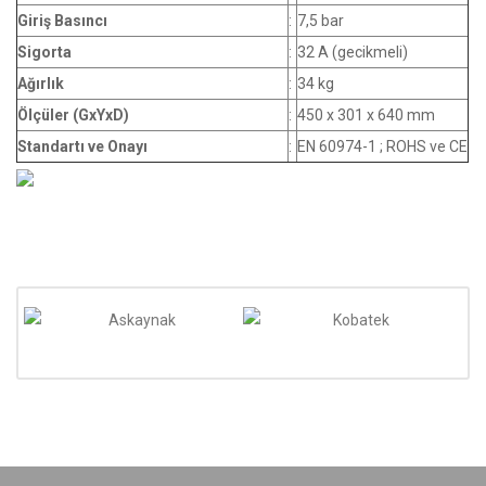
Giriş Basıncı
:
7,5 bar
Sigorta
:
32 A (gecikmeli)
Ağırlık
:
34 kg
Ölçüler (GxYxD)
:
450 x 301 x 640 mm
Standartı ve Onayı
:
EN 60974-1 ; ROHS ve CE