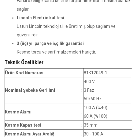
Farklı özelliğe sahip kesme torçlarının kullanılmasına olanak
sağlar.
Lincoln Electric kalitesi
Üstün Lincoln teknolojisi ile üretilmiş olup sağlam ve
güvenilirdir.
3 (üç) yıl parça ve işçilik garantisi
Kesme torcu ve sarf malzemeleri hariçtir.
Teknik Özellikler
Ürün Kod Numarası
:
81K12049-1
400 V
Nominal Şebeke Gerilimi
:
3 Faz
50/60 Hz
100 A (%40)
Kesme Akımı
:
60 A (%100)
Kesme Kapasitesi
:
35 mm
Kesme Akımı Ayar Aralığı
:
30 - 100 A