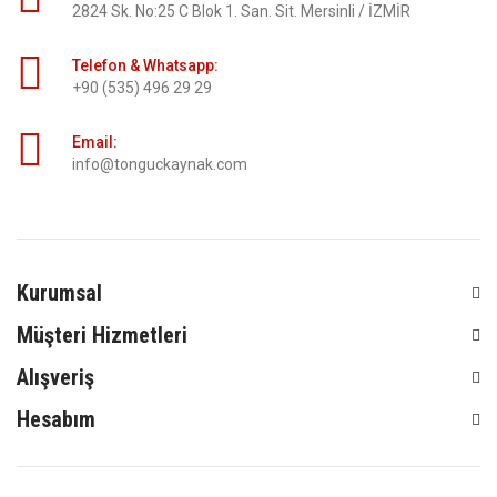
2824 Sk. No:25 C Blok 1. San. Sit. Mersinli / İZMİR
Telefon & Whatsapp:
+90 (535) 496 29 29
Email:
info@tonguckaynak.com
Kurumsal
Müşteri Hizmetleri
Alışveriş
Hesabım