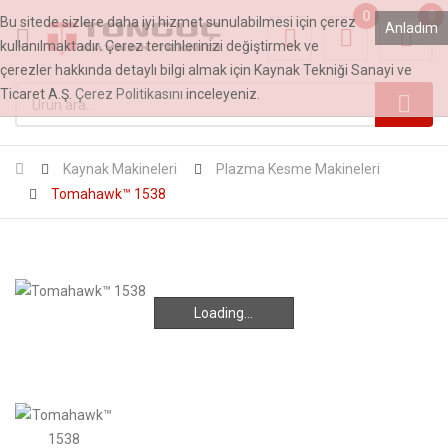
0
0
Bu sitede sizlere daha iyi hizmet sunulabilmesi için çerez
Anladım
kullanılmaktadır. Çerez tercihlerinizi değiştirmek ve
çerezler hakkında detaylı bilgi almak için Kaynak Tekniği Sanayi ve
Ticaret A.Ş.
Çerez Politikasını
inceleyeniz.
Kaynak Makineleri
Plazma Kesme Makineleri
Tomahawk™ 1538
Loading...
Loading...