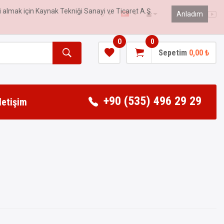
gi almak için Kaynak Tekniği Sanayi ve Ticaret A.Ş.
₺
Anladım
0
0
Sepetim
0,00 ₺
+90 (535) 496 29 29
İletişim