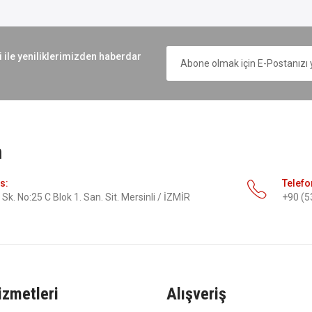
i ile yeniliklerimizden haberdar
m
s:
Telefo
Sk. No:25 C Blok 1. San. Sit. Mersinli / İZMİR
+90 (5
izmetleri
Alışveriş