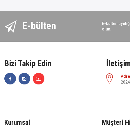
E-bülten
E-bülten üyeliğ
olun.
Bizi Takip Edin
İletişi
Adre
2824 
Kurumsal
Müşteri H