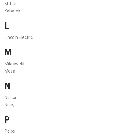
KL PRO
Kobatek
L
Lincoln Electric
M
Mikroweld
Mosa
N
Norton
Nuriş
P
Pelox