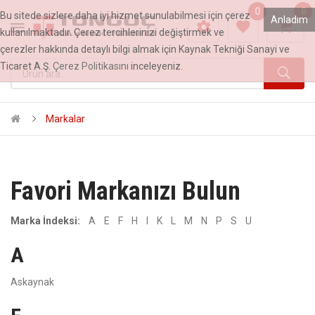
0
0
Bu sitede sizlere daha iyi hizmet sunulabilmesi için çerez
Anladım
kullanılmaktadır. Çerez tercihlerinizi değiştirmek ve
çerezler hakkında detaylı bilgi almak için Kaynak Tekniği Sanayi ve
Ticaret A.Ş.
Çerez Politikasını
inceleyeniz.
Markalar
Favori Markanızı Bulun
Marka İndeksi:
A
E
F
H
I
K
L
M
N
P
S
U
A
Askaynak