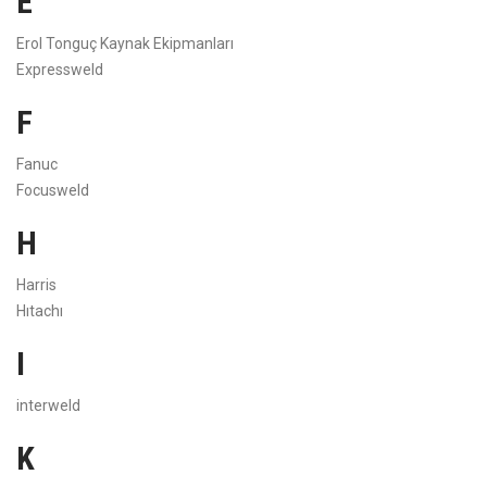
E
Erol Tonguç Kaynak Ekipmanları
Expressweld
F
Fanuc
Focusweld
H
Harris
Hıtachı
I
interweld
K