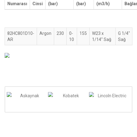
Numarası
Cinsi
(bar)
(bar)
(m3/h)
Bağlan
82HC801D10-
Argon
230
0-
155
W23 x
G 1/4"
AR
10
1/14" Sağ
Sağ