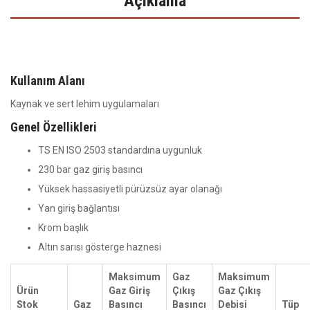
Açıklama
Kullanım Alanı
Kaynak ve sert lehim uygulamaları
Genel Özellikleri
TS EN ISO 2503 standardına uygunluk
230 bar gaz giriş basıncı
Yüksek hassasiyetli pürüzsüz ayar olanağı
Yan giriş bağlantısı
Krom başlık
Altın sarısı gösterge haznesi
Maksimum
Gaz
Maksimum
Ürün
Gaz Giriş
Çıkış
Gaz Çıkış
Stok
Gaz
Basıncı
Basıncı
Debisi
Tüp