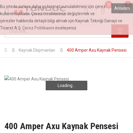
0
0
Bu sitede sizlere daha iyi hizmet sunulabilmesi için çerez
Anladım
kullanılmaktadır. Çerez tercihlerinizi değiştirmek ve
çerezler hakkında detaylı bilgi almak için Kaynak Tekniği Sanayi ve
Ticaret A.Ş.
Çerez Politikasını
inceleyeniz.
Kaynak Ekipmanları
400 Amper Axu Kaynak Pensesi
Loading...
Loading...
400 Amper Axu Kaynak Pensesi